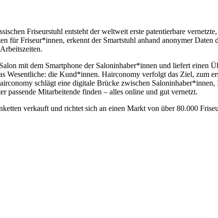
hen Friseurstuhl entsteht der weltweit erste patentierbare vernetzte, 
nten für Friseur*innen, erkennt der Smartstuhl anhand anonymer Daten d
Arbeitszeiten.
alon mit dem Smartphone der Saloninhaber*innen und liefert einen Üb
das Wesentliche: die Kund*innen. Hairconomy verfolgt das Ziel, zum er
Hairconomy schlägt eine digitale Brücke zwischen Saloninhaber*innen
er passende Mitarbeitende finden – alles online und gut vernetzt.
ketten verkauft und richtet sich an einen Markt von über 80.000 Fris