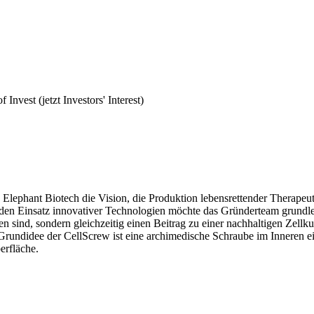
Invest (jetzt Investors' Interest)
ephant Biotech die Vision, die Produktion lebensrettender Therapeutik
 den Einsatz innovativer Technologien möchte das Gründerteam grundl
ren sind, sondern gleichzeitig einen Beitrag zu einer nachhaltigen Zell
rundidee der CellScrew ist eine archimedische Schraube im Inneren ein
erfläche.