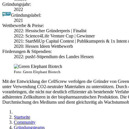
Gründungsjahr:
2022
Gründungslabel:
2021
Wettbewerbe & Preise:
2022: Hessischer Gründerpreis | Finalist
2022: Science4Life Venture Cup | Gewinner
2021: StartMiUp Capital Contest | Publikumspreis & 1x Intent of 
2020: Hessen Ideen Wettbewerb
Förderungen & Stipendien:
2022: push!-Stipendium des Landes Hessen
Foto: Green Elephant Biotech
Mit der Entwicklung der CellScrew verfolgen die Gründer von Green El
unter Verwendung CO2-neutraler Materialien zu unterstützen. Durch
voranbringen, die nicht nur deutlich effizienter als bestehende Verfah
adhärenten Zellkulturen in der biopharmazeutischen Produktion. Die G
Durchmischung des Mediums und dient gleichzeitig als Wachstumsob
Startseite
Community
Gründungsteams