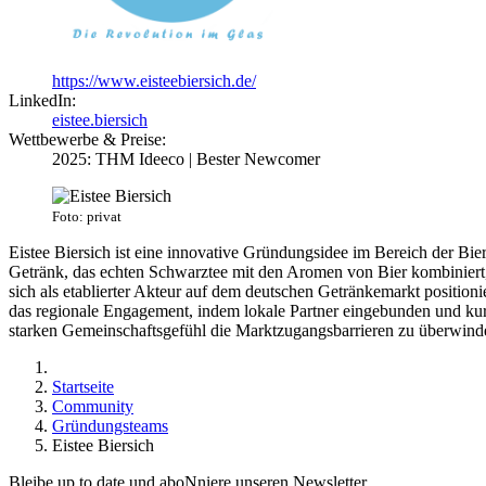
https://www.eisteebiersich.de/
LinkedIn:
eistee.biersich
Wettbewerbe & Preise:
2025: THM Ideeco | Bester Newcomer
Foto: privat
Eistee Biersich ist eine innovative Gründungsidee im Bereich der Bie
Getränk, das echten Schwarztee mit den Aromen von Bier kombiniert, 
sich als etablierter Akteur auf dem deutschen Getränkemarkt position
das regionale Engagement, indem lokale Partner eingebunden und kur
starken Gemeinschaftsgefühl die Marktzugangsbarrieren zu überwind
Startseite
Community
Gründungsteams
Eistee Biersich
Bleibe up to date und aboNniere unseren Newsletter