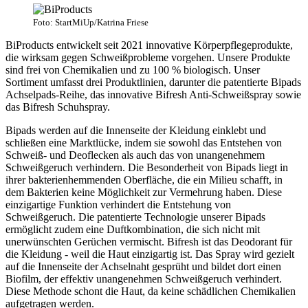
Foto: StartMiUp/Katrina Friese
BiProducts entwickelt seit 2021 innovative Körperpflegeprodukte,
die wirksam gegen Schweißprobleme vorgehen. Unsere Produkte
sind frei von Chemikalien und zu 100 % biologisch. Unser
Sortiment umfasst drei Produktlinien, darunter die patentierte Bipads
Achselpads-Reihe, das innovative Bifresh Anti-Schweißspray sowie
das Bifresh Schuhspray.
Bipads werden auf die Innenseite der Kleidung einklebt und
schließen eine Marktlücke, indem sie sowohl das Entstehen von
Schweiß- und Deoflecken als auch das von unangenehmem
Schweißgeruch verhindern. Die Besonderheit von Bipads liegt in
ihrer bakterienhemmenden Oberfläche, die ein Milieu schafft, in
dem Bakterien keine Möglichkeit zur Vermehrung haben. Diese
einzigartige Funktion verhindert die Entstehung von
Schweißgeruch. Die patentierte Technologie unserer Bipads
ermöglicht zudem eine Duftkombination, die sich nicht mit
unerwünschten Gerüchen vermischt. Bifresh ist das Deodorant für
die Kleidung - weil die Haut einzigartig ist. Das Spray wird gezielt
auf die Innenseite der Achselnaht gesprüht und bildet dort einen
Biofilm, der effektiv unangenehmen Schweißgeruch verhindert.
Diese Methode schont die Haut, da keine schädlichen Chemikalien
aufgetragen werden.