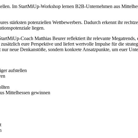
n stellen. Im StartMiUp-Workshop lernen B2B-Unternehmen aus Mittel
res stärksten potenziellen Wettbewerbers. Dadurch erkennt ihr rechtzeit
ionspotenziale liegen.
StartMiUp-Coach Matthias Beurer reflektiert ihr relevante Megatrends,
sätzlich eure Perspektive und liefert wertvolle Impulse für die stra
nur neue Denkanstöße, sondern konkrete Ansatzpunkte, um euer Unter
ger aufstellen
ren
llten
us Mittelhessen gewinnen
t
n